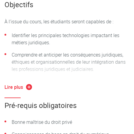
Objectifs
technologiques.
L'objectif central est de permettre aux étudiants de
À l’issue du cours, les étudiants seront capables de :
comprendre et d’anticiper les enjeux majeurs posés par ces
évolutions technologiques.
Identifier les principales technologies impactant les
métiers juridiques.
Comprendre et anticiper les conséquences juridiques,
éthiques et organisationnelles de leur intégration dans
les professions juridiques et judiciaires.
Expérimenter et intégrer certaines technologies de façon
Lire plus
basique mais opérationnelle
Mobiliser une réflexion critique et stratégique sur les
Pré-requis obligatoires
choix technologiques et organisationnels à adopter en
contexte professionnel.
Bonne maîtrise du droit privé