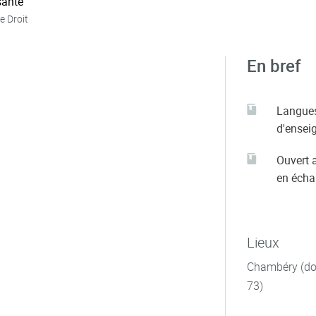
ante
e Droit
En bref
Langue
d'ensei
Ouvert 
en éch
Lieux
Chambéry (dom
73)