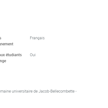
s
Français
gnement
aux étudiants
Oui
ange
aine universitaire de Jacob-Bellecombette -