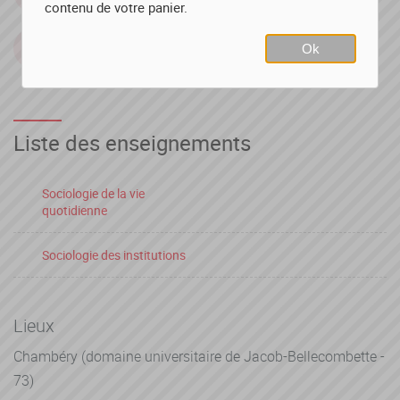
6 crédits
Faculté de Droit
contenu de votre panier.
Période de l'année
Ok
Printemps
Liste des enseignements
Sociologie de la vie
quotidienne
Sociologie des institutions
Lieux
Chambéry (domaine universitaire de Jacob-Bellecombette -
73)