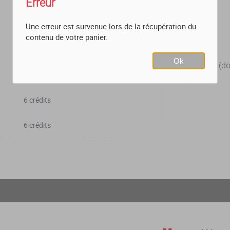
Erreur
Une erreur est survenue lors de la récupération du
contenu de votre panier.
Lieux
Ok
Chambéry (dom
73)
6 crédits
6 crédits