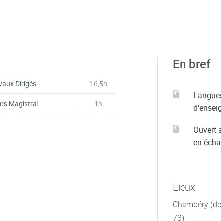
En bref
vaux Dirigés
16,5h
Langue
rs Magistral
1h
d'ensei
Ouvert 
en éch
Lieux
Chambéry (dom
73)