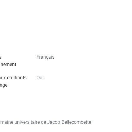
s
Français
gnement
aux étudiants
Oui
ange
aine universitaire de Jacob-Bellecombette -