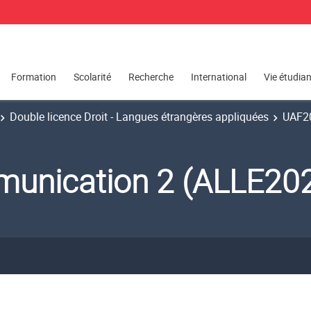
Formation
Scolarité
Recherche
International
Vie étudia
Double licence Droit - Langues étrangères appliquées
UAF20
munication 2 (ALLE20