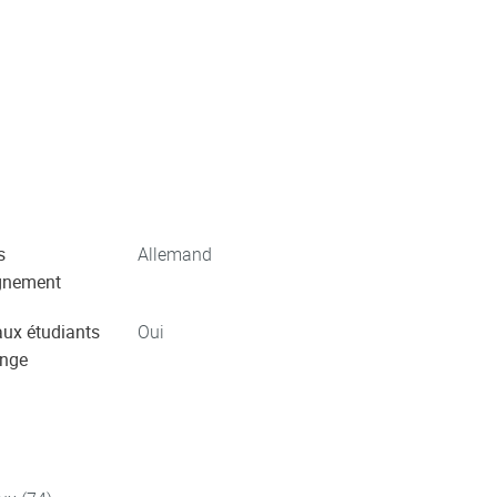
s
Allemand
gnement
aux étudiants
Oui
ange