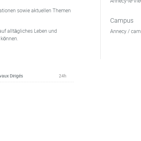
Annecy-le-Vie
tuationen sowie aktuellen Themen
Campus
uf alltägliches Leben und
Annecy / cam
 können.
vaux Dirigés
24h