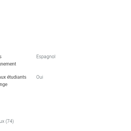
s
Espagnol
gnement
aux étudiants
Oui
ange
ux (74)