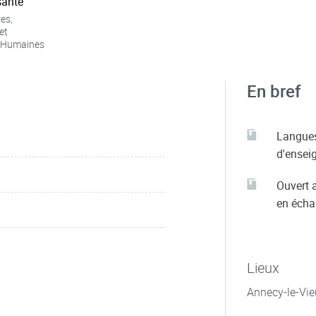
ante
es,
et
 Humaines
En bref
Langue
d'ensei
Ouvert 
en éch
Lieux
Annecy-le-Vie