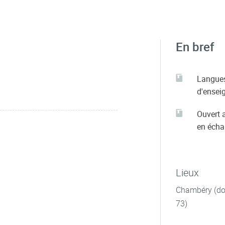
En bref
Langue
d'ensei
Ouvert 
en éch
Lieux
Chambéry (dom
73)