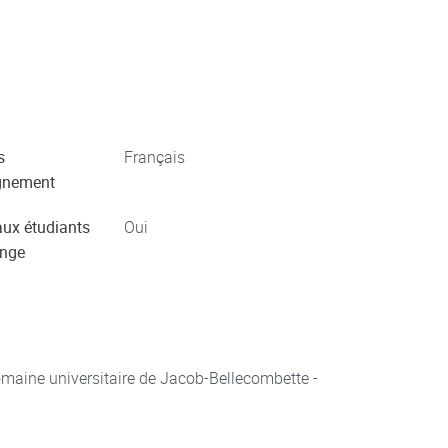
s
Français
gnement
aux étudiants
Oui
ange
aine universitaire de Jacob-Bellecombette -