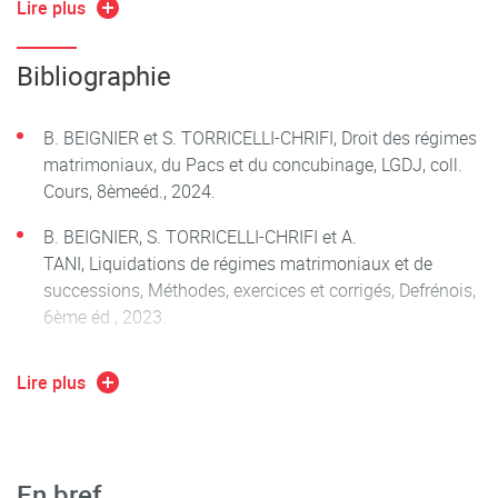
Lire plus
Partie II : Le choix du régime patrimonial du couple :
Bibliographie
1 : Le choix du régime matrimonial
2 : Le choix du régime patrimonial des partenaires
B. BEIGNIER et S. TORRICELLI-CHRIFI, Droit des régimes
matrimoniaux, du Pacs et du concubinage, LGDJ, coll.
Partie 3 : Le fonctionnement du régime matrimonial et du
Cours, 8èmeéd., 2024.
régime patrimonial du Pacs
B. BEIGNIER, S. TORRICELLI-CHRIFI et A.
TANI, Liquidations de régimes matrimoniaux et de
1 : Le régime de communauté
successions, Méthodes, exercices et corrigés, Defrénois,
6ème éd., 2023.
2 : Le régime de séparation de biens
Ch. BLANCHARD, Droit des régimes matrimoniaux, Lexis
3 : Les régimes de participation aux acquêts
Lire plus
Nexis, 2ème éd., 2023.
4 : Les communautés conventionnelles
A.-S. BRUN-WAUTHIER, Régimes matrimoniaux et
régimes patrimoniaux des couples non mariés, Bruylant,
5 : Les régimes patrimoniaux du Pacs
Coll. Paradigme, 11ème éd., 2023.
En bref