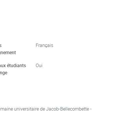
s
Français
gnement
aux étudiants
Oui
ange
aine universitaire de Jacob-Bellecombette -