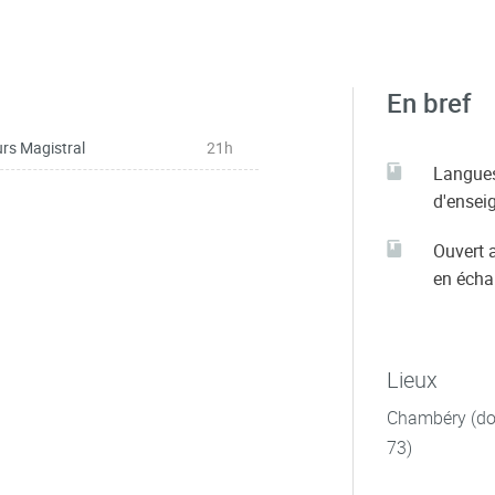
En bref
rs Magistral
21h
Langue
d'ensei
Ouvert 
en éch
Lieux
Chambéry (dom
73)