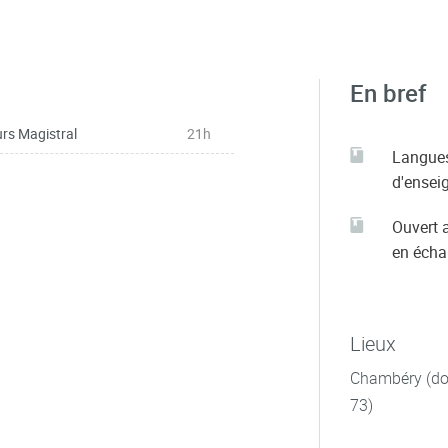
En bref
rs Magistral
21h
Langue
d'ensei
Ouvert 
en éch
Lieux
Chambéry (dom
73)