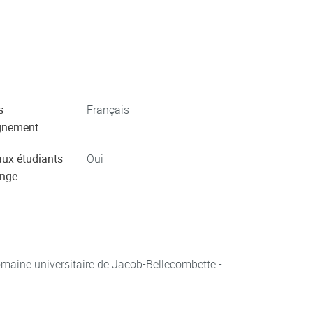
s
Français
gnement
aux étudiants
Oui
ange
aine universitaire de Jacob-Bellecombette -