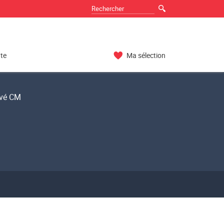
nte
Ma sélection
rivé CM