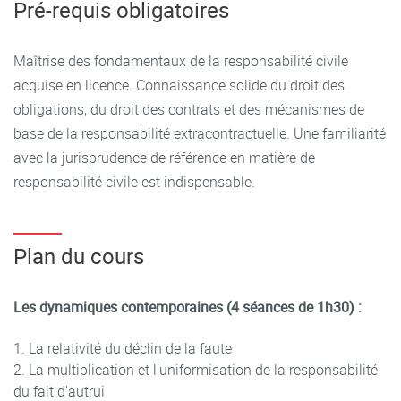
Pré-requis obligatoires
Maîtriseront les interactions entre responsabilité civile
et droit du dommage corporel
Maîtrise des fondamentaux de la responsabilité civile
Auront renforcé leurs compétences d'expression orale et
acquise en licence. Connaissance solide du droit des
d'argumentation juridique
obligations, du droit des contrats et des mécanismes de
base de la responsabilité extracontractuelle. Une familiarité
Posséderont une expertise spécialisée dans les
avec la jurisprudence de référence en matière de
problématiques contemporaines de la responsabilité
responsabilité civile est indispensable.
civile
Plan du cours
Les dynamiques contemporaines (4 séances de 1h30) :
La relativité du déclin de la faute
La multiplication et l'uniformisation de la responsabilité
du fait d'autrui