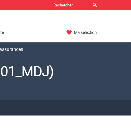
nte
Ma sélection
assurances
801_MDJ)