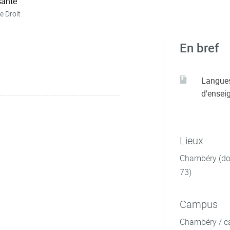
ante
e Droit
En bref
Langue
d'ensei
Lieux
Chambéry (dom
73)
Campus
Chambéry / c