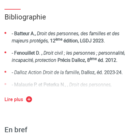
Bibliographie
- Batteur A.,
Droit des personnes, des familles et des
ème
majeurs protégés,
12
édition, LGDJ 2023.
- Fenouillet D. ,
Droit civil ; les personnes ; personnalité,
ème
incapacité, protection
Précis Dalloz, 8
éd. 2012.
-
Dalloz Action Droit de la famille
, Dalloz, éd. 2023-24.
- Malaurie P. et Peterka N., ,
Droit des personnes,
ème
Defrénois, 13
2023.
Lire plus
- Peterka N., Caron-Deglise A., Arbellot F.,
Protection de
la personne vulnérable,
Dalloz référence éd. 2024-25.
ème
- Rapport du 116
congrès des notaires de France,
En bref
2020.