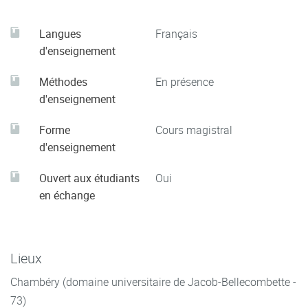
- Teyssié B., Droit des personnes, LexisNexis, Manuel,
Langues
Français
ème
25
éd. 2023.
d'enseignement
Méthodes
En présence
d'enseignement
Forme
Cours magistral
d'enseignement
Ouvert aux étudiants
Oui
en échange
Lieux
Chambéry (domaine universitaire de Jacob-Bellecombette -
73)