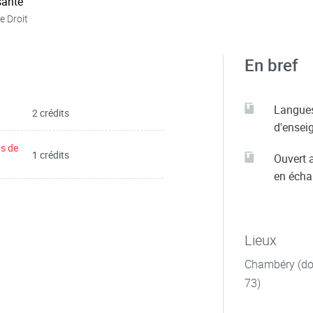
ante
e Droit
En bref
Langue
2 crédits
d'ensei
ns de
1 crédits
Ouvert 
en éch
Lieux
Chambéry (dom
73)