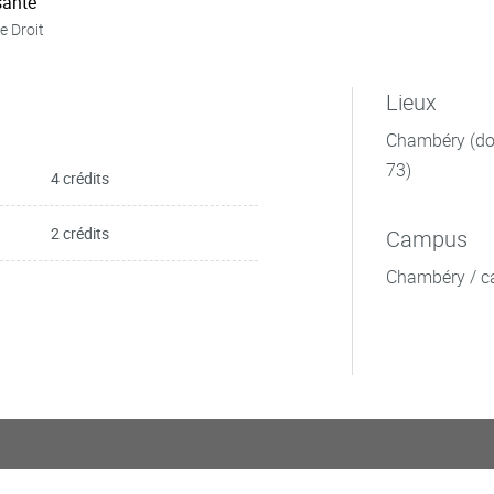
ante
e Droit
Lieux
Chambéry (dom
73)
4 crédits
2 crédits
Campus
Chambéry / c