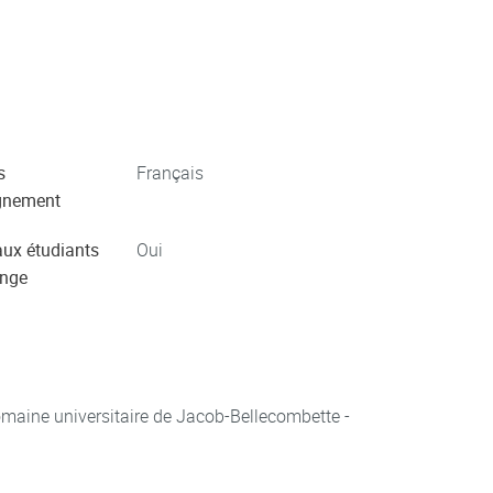
s
Français
gnement
aux étudiants
Oui
ange
aine universitaire de Jacob-Bellecombette -