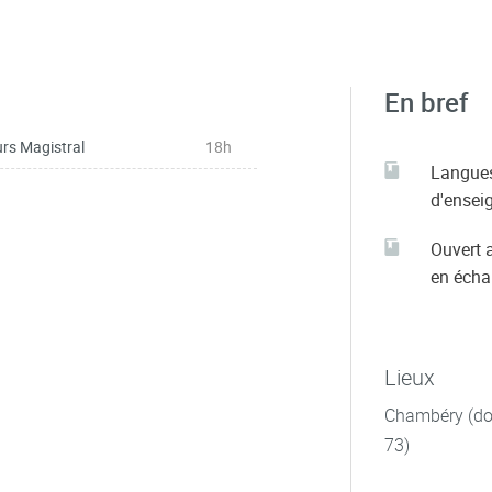
En bref
rs Magistral
18h
Langue
d'ensei
Ouvert 
en éch
Lieux
Chambéry (dom
73)