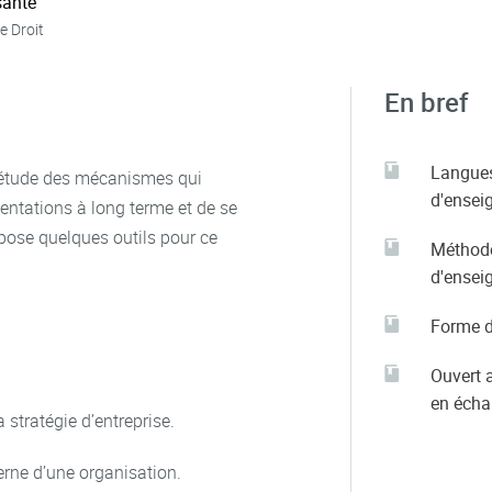
ante
e Droit
En bref
Langue
e étude des mécanismes qui
d'ensei
ientations à long terme et de se
pose quelques outils pour ce
Méthod
d'ensei
Forme d
Ouvert 
en éch
 stratégie d’entreprise.
erne d’une organisation.