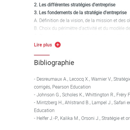
2. Les différentes stratégies d'entreprise
3. Les fondements de la stratégie d'entreprise
A. Définition de la vision, de la mission et des 
B. Choix du périmètre d'activité et du modèle de
C. Choix du périmètre d'activité et du modèle de
D. Analyse de l'environnement et des compéten
Lire plus
E. Cohérence et adaptation
F. Mise en oeuvre, contrôle et ajustement
Bibliographie
1.2 Écoles de pensée stratégique
2. Les écoles prescriptives (ou classiques)
- Desreumaux A., Lecocq X., Warnier V., Stratég
3. Les écoles descriptives (ou contemporaines)
corrigés, Pearson Education
- Johnson G., Scholes K., Whittington R., Fréry 
- Mintzberg H., Ahlstrand B., Lampel J., Safari 
Chapitre 2 : Analyse Stratégique et Environnem
Education
2.1 Analyse externe : L'environnement concurren
- Helfer J.-P., Kalika M., Orsoni J., Stratégie et 
1. Le modèle de Porter
2. Études de cas