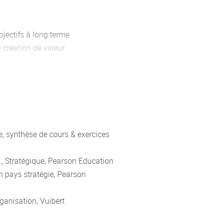
objectifs à long terme
 création de valeur
 création de valeur
ces internes
ie, synthèse de cours & exercices
F., Stratégique, Pearson Education
en pays stratégie, Pearson
ent Concurrentiel
tiel
organisation, Vuibert