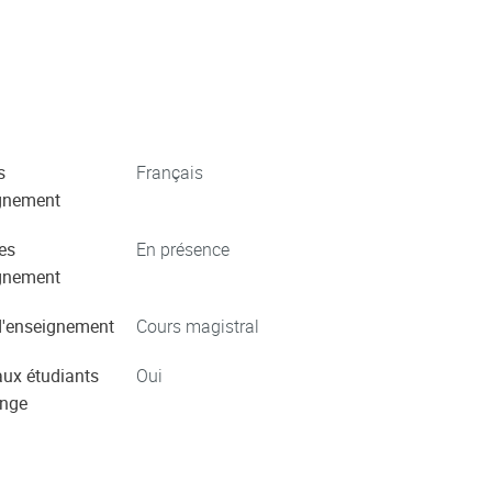
s
Français
gnement
es
En présence
gnement
'enseignement
Cours magistral
aux étudiants
Oui
ange