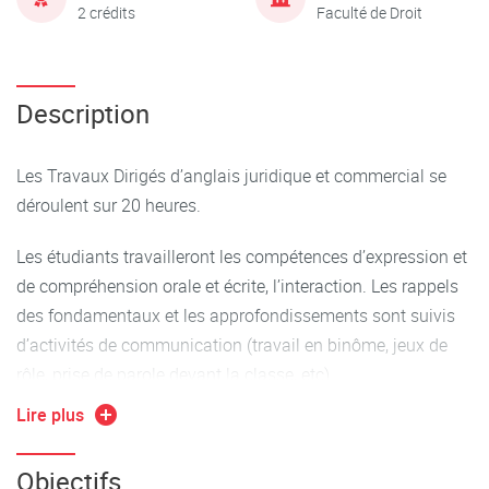
2 crédits
Faculté de Droit
Description
Les Travaux Dirigés d’anglais juridique et commercial se
déroulent sur 20 heures.
Les étudiants travailleront les compétences d’expression et
de compréhension orale et écrite, l’interaction. Les rappels
des fondamentaux et les approfondissements sont suivis
d’activités de communication (travail en binôme, jeux de
rôle, prise de parole devant la classe, etc).
Lire plus
La formation en salle est complétée par une autoformation
guidée sur une plateforme numérique (renforcement et/ou
Objectifs
approfondissement des acquis, entrainements