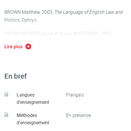
BROWN Matthew, 2003,
The Language of English Law and
Politics
, Ophrys
FELDIS-WITHERS Joyce et Susan MATTHEWS, 1995,
Language for Law. Introduction à l'anglais juridique
, Ellipses
Lire plus
GADBIN-GEORGE Géraldine, 2014,
Glossaire de droit
anglais
, Dalloz
En bref
STRUTT Peter, 2008,
L'anglais juridique
, Belin
TROUILLON Jean-Louis, 2010,
Approches de l'anglais de
Langues
Français
spécialité
, Presses Universitaires de Perpignan
d'enseignement
YALA Amina, 2007,
L'anglais juridique
, Studyrama
Méthodes
En présence
d'enseignement