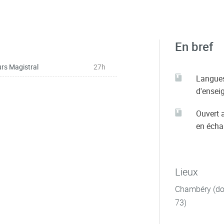
En bref
rs Magistral
27h
Langue
d'ensei
Ouvert 
en éch
Lieux
Chambéry (dom
73)