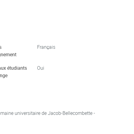
s
Français
gnement
aux étudiants
Oui
ange
aine universitaire de Jacob-Bellecombette -