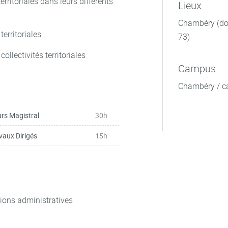
rritoriales dans leurs différents
Lieux
Chambéry (dom
territoriales
73)
ollectivités territoriales
Campus
Chambéry / c
rs Magistral
30h
vaux Dirigés
15h
utions administratives