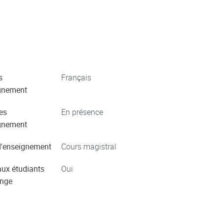
s
Français
gnement
es
En présence
gnement
'enseignement
Cours magistral
aux étudiants
Oui
ange