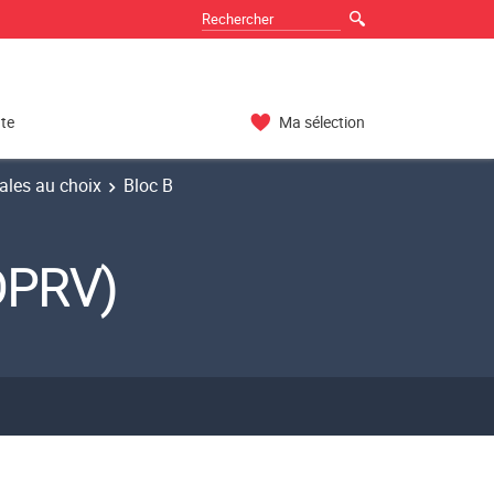
nte
Ma sélection
les au choix
Bloc B
DPRV)