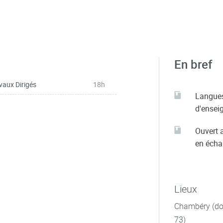
En bref
vaux Dirigés
18h
Langue
d'ensei
Ouvert 
en éch
Lieux
Chambéry (dom
73)