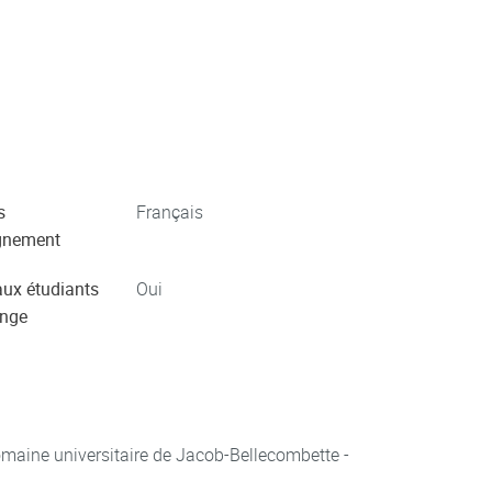
s
Français
gnement
aux étudiants
Oui
ange
aine universitaire de Jacob-Bellecombette -