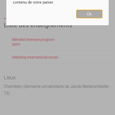
Faculté de Droit
contenu de votre panier.
Ok
Liste des enseignements
Blended intensive program
(BIP)
Debating international issues
Lieux
Chambéry (domaine universitaire de Jacob-Bellecombette -
73)