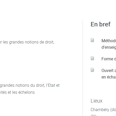
En bref
Méthod
r les grandes notions de droit,
d'ensei
Forme d
Ouvert 
en éch
grandes notions du droit, l’Etat et
lités et les échelons
Lieux
Chambéry (dom