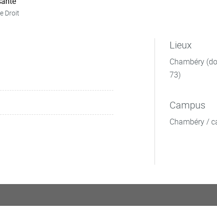
ante
e Droit
Lieux
Chambéry (dom
73)
Campus
Chambéry / c