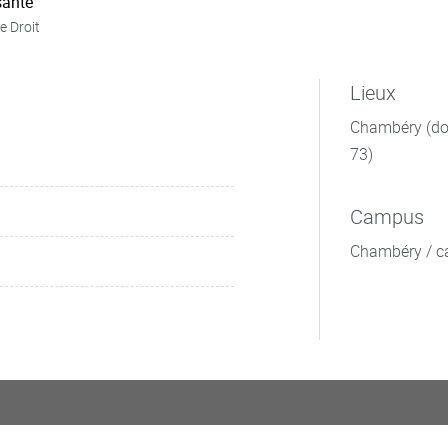
ante
e Droit
Lieux
Chambéry (dom
73)
Campus
Chambéry / c