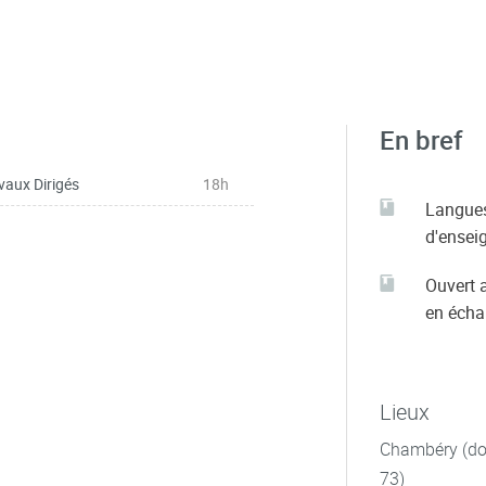
En bref
vaux Dirigés
18h
Langue
d'ensei
Ouvert 
en éch
Lieux
Chambéry (dom
73)