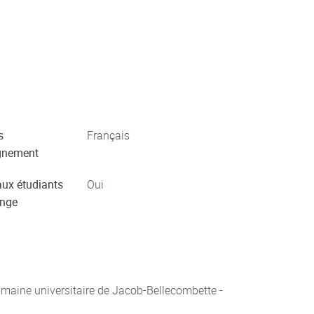
s
Français
gnement
aux étudiants
Oui
ange
aine universitaire de Jacob-Bellecombette -