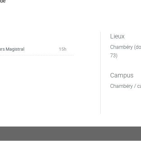
 de
Lieux
Chambéry (dom
rs Magistral
15h
73)
Campus
Chambéry / c