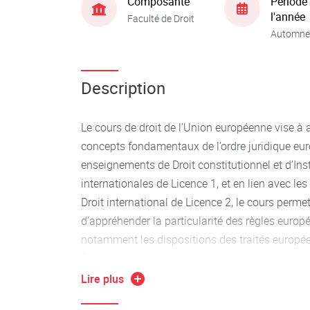
Composante
Période
l'année
Faculté de Droit
Automne
Description
Le cours de droit de l’Union européenne vise à
concepts fondamentaux de l’ordre juridique eur
enseignements de Droit constitutionnel et d’Ins
internationales de Licence 1, et en lien avec les
Droit international de Licence 2, le cours perm
d’appréhender la particularité des règles europ
notamment les dispositions des traités européen
fondamentaux, ainsi que les actes juridiques ad
européennes, comme la directive européenne, l
Lire plus
décision. Ces différentes sources de droit de l’U