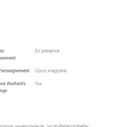
es
En présence
gnement
'enseignement
Cours magistral
aux étudiants
Oui
ange
aine universitaire de Jacob-Bellecombette -