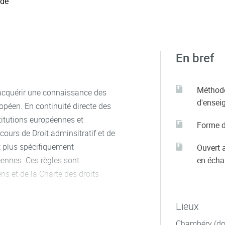
 de
En bref
Méthod
 acquérir une connaissance des
d'ensei
opéen. En continuité directe des
titutions européennes et
Forme d
 cours de Droit adminsitratif et de
et plus spécifiquement
Ouvert 
éennes. Ces règles sont
en éch
s et de la Charte des droits
optés par les institutions
e règlement européen et la
Lieux
nion ont des effets juridiques
Chambéry (dom