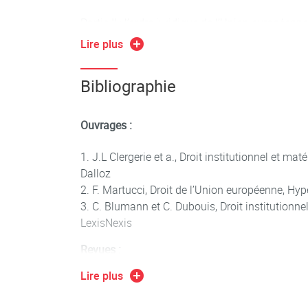
Partie II : l’ordre juridique de l’Union européenne
Lire plus
Chapitre I : Les actes juridiques de l’Union eur
Bibliographie
Chapitre II : les caractéristiques du droit de l’
Chapitre III : la protection juridictionnelle du dro
Ouvrages :
Partie III : la protection juridictionnelle du droit 
J.L Clergerie et a., Droit institutionnel et mat
Dalloz
F. Martucci, Droit de l’Union européenne, Hyp
C. Blumann et C. Dubouis, Droit institutionne
LexisNexis
Revues :
Lire plus
1.Europe, Lexis Nexis