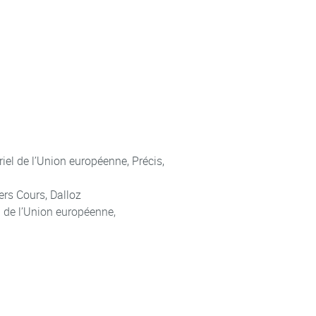
opéenne
Union européenne
it de l’UE
de l’UE
ériel de l’Union européenne, Précis,
ers Cours, Dalloz
l de l’Union européenne,