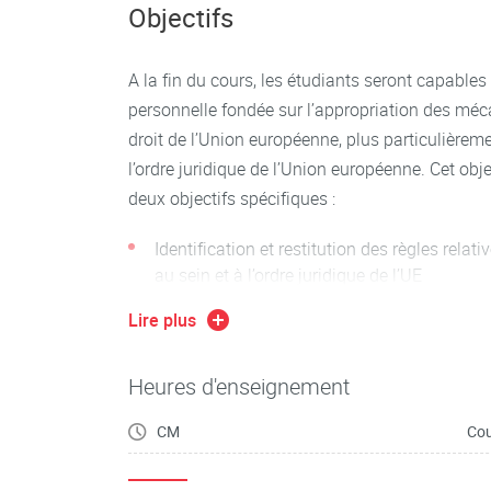
spécifiques dans l’ordre juridique national, et 
Objectifs
hiérarchie qui leur est propre. Elles sont adopt
institutionnel particulier. A l’occasion du procès
A la fin du cours, les étudiants seront capables
parties et le juge national, ainsi que par le jug
personnelle fondée sur l’appropriation des mé
dédiés. Le cours de droit de l’Union européenne
droit de l’Union européenne, plus particulièreme
en droit, qu’il s’oriente ensuite vers un parcours 
l’ordre juridique de l’Union européenne. Cet ob
droit des affaires ou de tout autre spécialité,
deux objectifs spécifiques :
nationale purement interne ou européenne et i
Pendant et après le cours magistral, des activi
Identification et restitution des règles relati
interactives, individuelles ou collectives perme
au sein et à l’ordre juridique de l’UE
préparation optimales à l’examen terminal.
Lire plus
Analyse des règles relatives à la répartition 
juridique de l’UE
Heures d'enseignement
CM
Cou