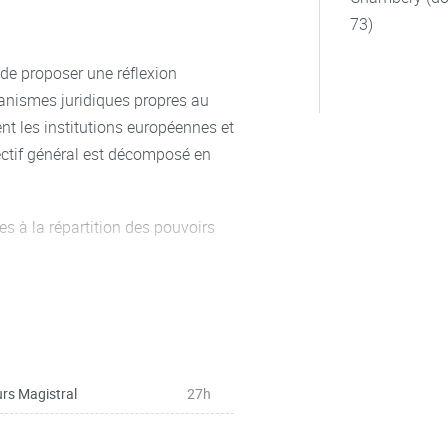
sont organisées selon une
73)
ées dans le respect d’un cadre
, elles sont mobilisées par les
 de proposer une réflexion
e européen, à la faveur de recours
canismes juridiques propres au
 s’adresse ainsi à tout étudiant
nt les institutions européennes et
de droit public, de droit privé, de
jectif général est décomposé en
 qu’elle comprenne une dimension
nternationale plus marquée.
tés pédagogiques pour la plupart
ves à la répartition des pouvoirs
ttent aux étudiants une
des pouvoirs au sein et à l’ordre
rs Magistral
27h