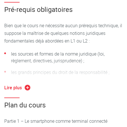
(contrat, données personnelles, traitement automatisé).
smartphone comme média dans l’espace public
Pré-requis obligatoires
Appliquer les textes pertinents (RGPD, LCEN, AI Act, etc.)
numérique, et quatre séances finales permettent la
avec rigueur.
préparation aux évaluations.
Bien que le cours ne nécessite aucun prérequis technique, il
Structurer une analyse juridique claire et argumentée.
suppose la maîtrise de quelques notions juridiques
Le cours est adapté à un public de Licence 2 sans prérequis
fondamentales déjà abordées en L1 ou L2 :
technique. Il adopte une approche juridique rigoureuse, tout
en s’appuyant sur des cas pratiques concrets, des supports
les sources et formes de la norme juridique (loi,
numériques et une démarche pédagogique progressive.
règlement, directives, jurisprudence) ;
les grands principes du droit de la responsabilité ;
la distinction entre droit public et droit privé ;
Lire plus
les notions de contrat, de consentement, de personne
juridique ;
Plan du cours
les mécanismes de régulation par des autorités
administratives (ex. : ARCEP, CNIL, ARCOM).
Partie 1 – Le smartphone comme terminal connecté