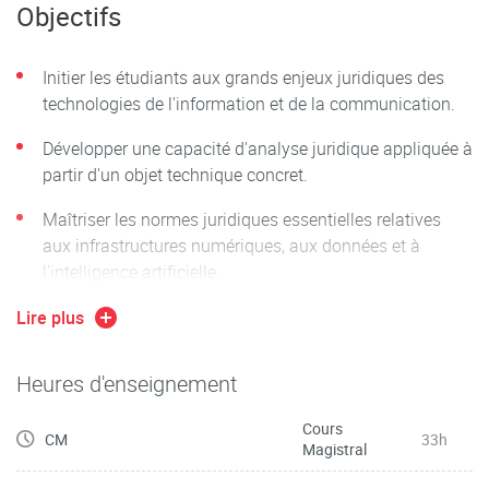
Objectifs
d’acquérir un socle de connaissances juridiques
fondamentales en matière de TIC ;
Initier les étudiants aux grands enjeux juridiques des
de maîtriser l’analyse de cas concrets, en mobilisant
technologies de l'information et de la communication.
des normes identifiées (RGPD, droit de la propriété
intellectuelle, réglementation IA, etc.).
Développer une capacité d'analyse juridique appliquée à
partir d'un objet technique concret.
Le cours est structuré en trois parties principales :
Maîtriser les normes juridiques essentielles relatives
Le smartphone comme terminal connecté (accès
aux infrastructures numériques, aux données et à
réseau, OS, plateformes)
l'intelligence artificielle.
Le smartphone comme interface de données (données
Compétences visées :
Lire plus
personnelles, sécurité, RGPD)
Identifier les régimes juridiques applicables aux
Le smartphone comme vecteur d'intelligence artificielle
Heures d'enseignement
composantes du smartphone (accès réseau, données,
embarquée (fonctionnalités intelligentes,
IA).
Cours
réglementation, responsabilité)
CM
33h
Magistral
Qualifier une situation juridique à partir d’un cas concret
Une séance transversale est consacrée aux usages du