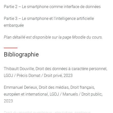
Ces notions seront brièvement rappelées ou
Partie 2 – Le smartphone comme interface de données
contextualisées dans les premières séances, mais il est
Partie 3 – Le smartphone et l’intelligence artificielle
conseillé aux étudiants de s’y référer régulièrement tout au
embarquée
long du cours.
Plan détaillé est disponible sur la page Moodle du cours.
Bibliographie
Thibault Douville, Droit des données à caractère personnel,
LGDJ / Précis Domat / Droit privé, 2023
Emmanuel Derieux, Droit des médias, Droit français,
européen et international, LGDJ / Manuels / Droit public,
2023
Droit du marché numérique : régulation, contenus,