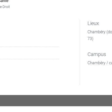
ante
e Droit
Lieux
Chambéry (dom
73)
Campus
Chambéry / c