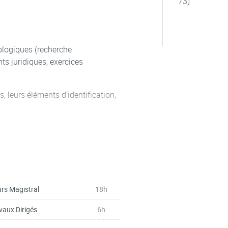
73)
es qui résonnent avec les débats
logiques (recherche
 juridiques, exercices
 leurs éléments d’identification,
anismes de protection des droits
ntes et controverses actuelles de
rs Magistral
18h
vaux Dirigés
6h