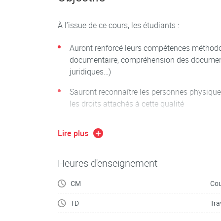
philosophiques, éthiques et sociétales profond
contemporains.
À l’issue de ce cours, les étudiants :
Auront renforcé leurs compétences méthodo
documentaire, compréhension des documents
juridiques…)
Sauront reconnaître les personnes physiques,
les droits attachés à cette qualité
Connaîtront l’existence des principaux méc
Lire plus
des personnes
Seront sensibilisés aux thématiques émerge
Heures d'enseignement
la matière
CM
Cou
TD
Tra