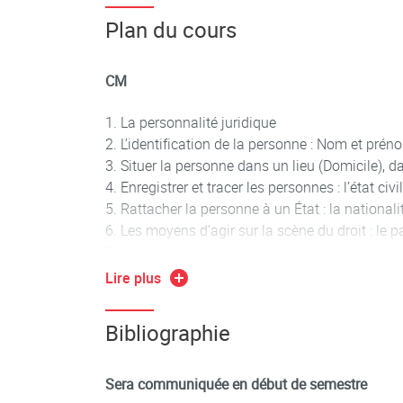
Plan du cours
CM
La personnalité juridique
L’identification de la personne : Nom et prén
Situer la personne dans un lieu (Domicile), 
Enregistrer et tracer les personnes : l’état civil
Rattacher la personne à un État : la nationali
Les moyens d’agir sur la scène du droit : le 
Les moyens d’agir sur la scène du droit : la c
protections des personnes)
Lire plus
Les droits liés à l’intégrité physique de la pe
Les droits liés à l’intégrité morale de la pers
Bibliographie
Questions liées au numérique
L’essor des revendications ou droits catégor
Synthèse, remédiation, exercices
Sera communiquée en début de semestre