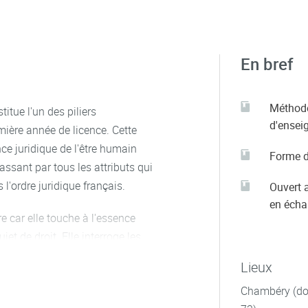
En bref
Méthod
itue l'un des piliers
d'ensei
ière année de licence. Cette
nce juridique de l'être humain
Forme d
ssant par tous les attributs qui
l'ordre juridique français.
Ouvert 
en éch
re car elle touche à l'essence
t de droit. Elle interroge les
minant comment le droit
Lieux
lui confère les moyens d'agir en
Chambéry (dom
e cours soulève des questions