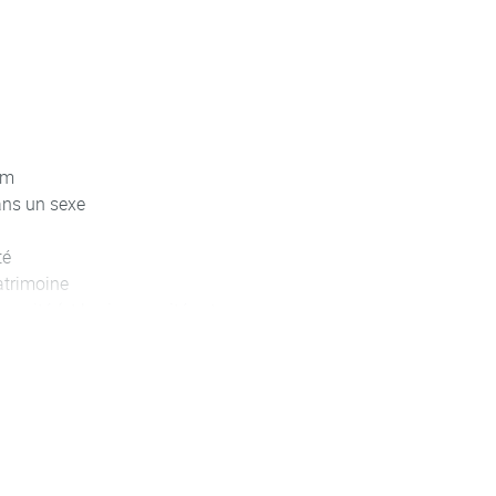
om
dans un sexe
té
patrimoine
apacité (et les incapacités et
rsonne
onne
iels