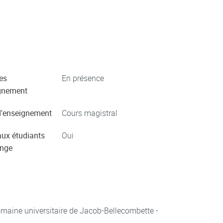
es
En présence
gnement
'enseignement
Cours magistral
aux étudiants
Oui
ange
aine universitaire de Jacob-Bellecombette -