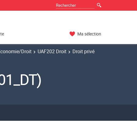
nte
Ma sélection
Economie/Droit
UAF202 Droit
Droit privé
201_DT)