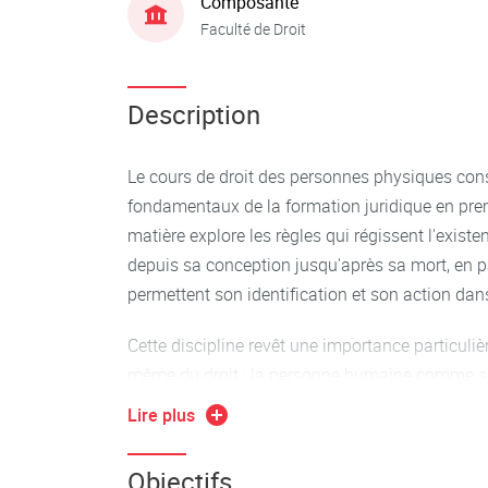
Composante
Faculté de Droit
Description
Le cours de droit des personnes physiques const
fondamentaux de la formation juridique en prem
matière explore les règles qui régissent l'existe
depuis sa conception jusqu'après sa mort, en pa
permettent son identification et son action dans 
Cette discipline revêt une importance particuliè
même du droit : la personne humaine comme suje
fondements de notre système juridique en exa
Lire plus
appréhende l'individu, le protège, l'identifie et 
société. Au-delà de son caractère technique, c
Objectifs