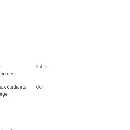
s
Italien
gnement
aux étudiants
Oui
ange