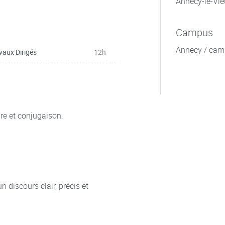
Annecy-le-Vie
Campus
Annecy / cam
vaux Dirigés
12h
e et conjugaison.
n discours clair, précis et