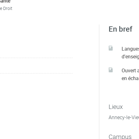
ante
e Droit
En bref
Langue
d'ensei
Ouvert 
en éch
Lieux
Annecy-le-Vie
Campus