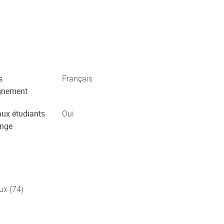
s
Français
gnement
aux étudiants
Oui
ange
ux (74)