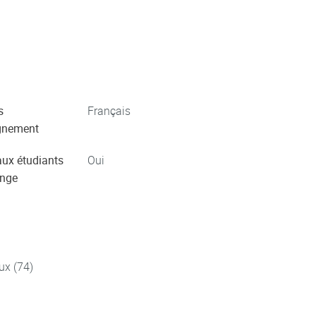
s
Français
gnement
aux étudiants
Oui
ange
ux (74)