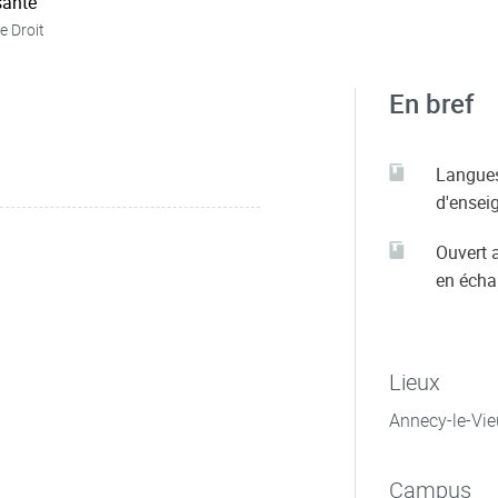
ante
e Droit
En bref
Langue
d'ensei
Ouvert 
en éch
Lieux
Annecy-le-Vie
Campus