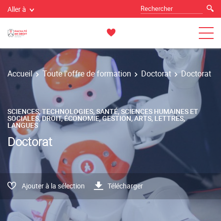
Aller à
Accueil
Toute l'offre de formation
Doctorat
Doctorat
SCIENCES, TECHNOLOGIES, SANTÉ, SCIENCES HUMAINES ET
SOCIALES, DROIT, ÉCONOMIE, GESTION, ARTS, LETTRES,
LANGUES
Doctorat
Ajouter à la sélection
Télécharger