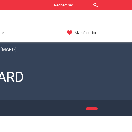
nte
Ma sélection
s (MARD)
MARD