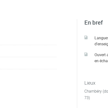
En bref
Langue
d'ensei
Ouvert 
en éch
Lieux
Chambéry (dom
73)