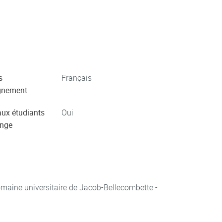
s
Français
gnement
aux étudiants
Oui
ange
aine universitaire de Jacob-Bellecombette -