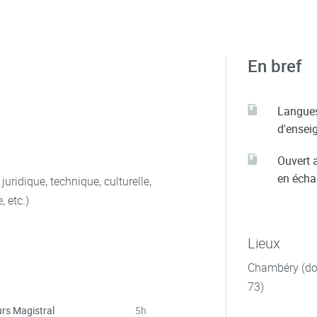
En bref
Langue
d'ensei
Ouvert 
en éch
uridique, technique, culturelle,
, etc.)
Lieux
Chambéry (dom
73)
rs Magistral
5h