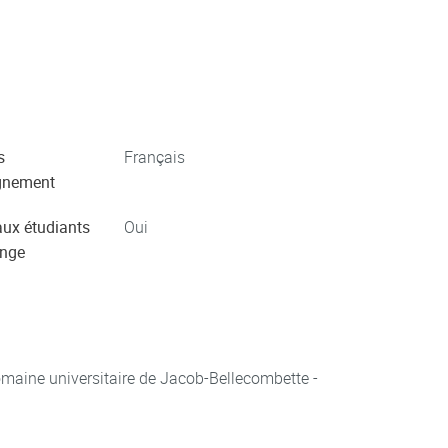
s
Français
gnement
aux étudiants
Oui
ange
aine universitaire de Jacob-Bellecombette -