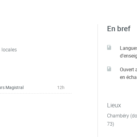
En bref
Langue
s locales
d'ensei
Ouvert 
en éch
rs Magistral
12h
Lieux
Chambéry (dom
73)