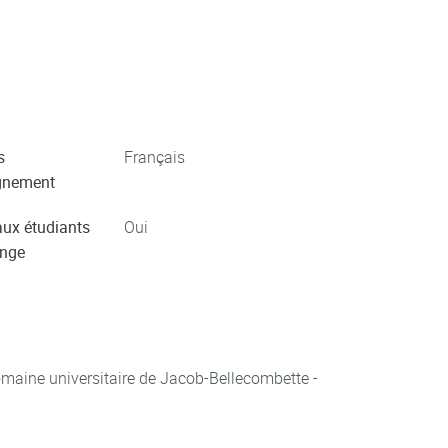
s
Français
gnement
aux étudiants
Oui
ange
aine universitaire de Jacob-Bellecombette -