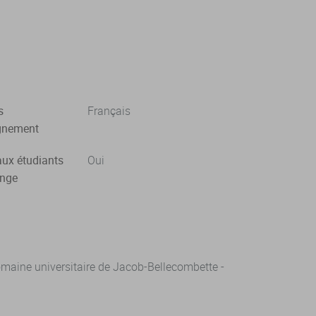
s
Français
gnement
aux étudiants
Oui
ange
aine universitaire de Jacob-Bellecombette -