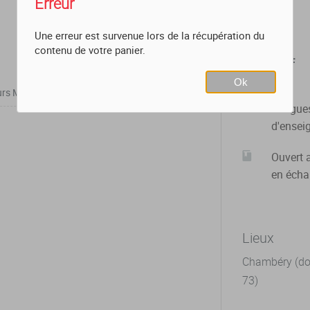
Erreur
Une erreur est survenue lors de la récupération du
contenu de votre panier.
En bref
Ok
rs Magistral
9h
Langue
d'ensei
Ouvert 
en éch
Lieux
Chambéry (dom
73)